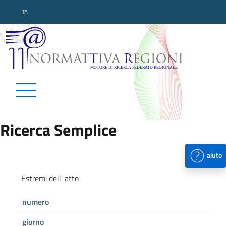
ITA
Normattiva Regioni - Motor
Ricerca Semplice
aiuto
Estremi dell' atto
numero
giorno