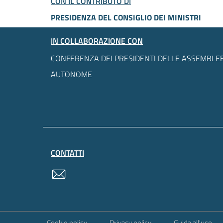
CON IL CONTRIBUTO DI
PRESIDENZA DEL CONSIGLIO DEI MINISTRI
IN COLLABORAZIONE CON
CONFERENZA DEI PRESIDENTI DELLE ASSEMBLEE
AUTONOME
CONTATTI
contatti
Sezione Link Utili
Cookie policy
Privacy policy
Guida all'uso