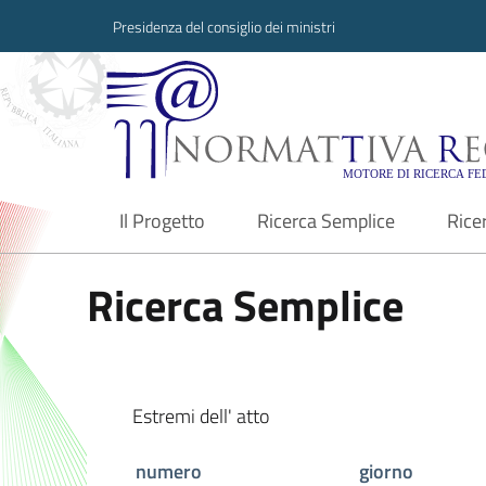
Presidenza del consiglio dei ministri
Normattiva Region
Il Progetto
Ricerca Semplice
Rice
current
Ricerca Semplice
Estremi dell' atto
numero
giorno