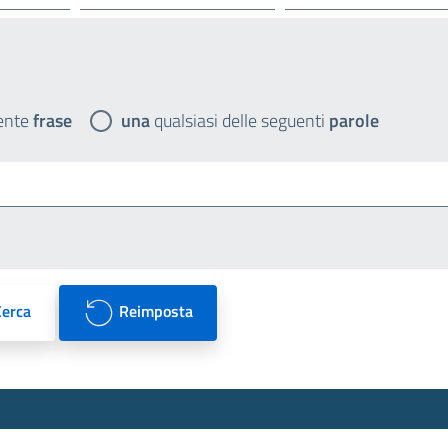
ente
frase
una
qualsiasi delle seguenti
parole
Cerca
Reimposta