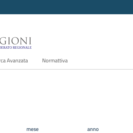
i - Motore di ricerca f
rca Avanzata
Normattiva
mese
anno