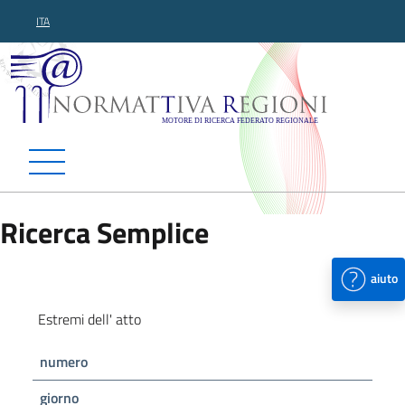
ITA
Normattiva Regioni - Motor
Ricerca Semplice
aiuto
Estremi dell' atto
numero
giorno