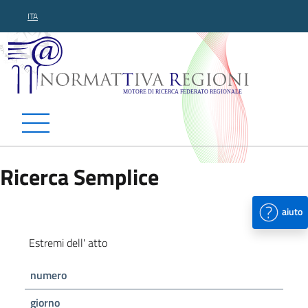
ITA
Normattiva Regioni - Motor
Ricerca Semplice
aiuto
Estremi dell' atto
numero
giorno