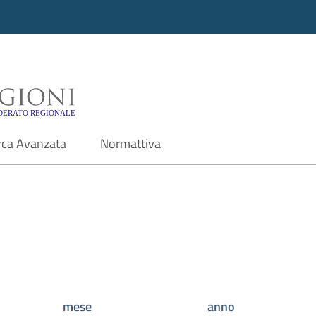
i - Motore di ricerca f
rca Avanzata
Normattiva
mese
anno