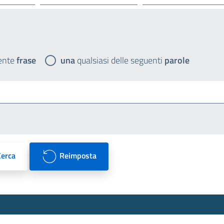
ente
frase
una
qualsiasi delle seguenti
parole
Cerca
Reimposta