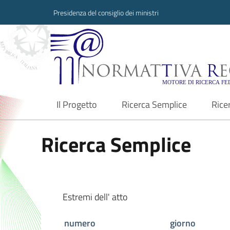
Presidenza del consiglio dei ministri
Normattiva Region
Il Progetto
Ricerca Semplice
Rice
current
Ricerca Semplice
Estremi dell' atto
numero
giorno