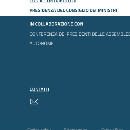
CON IL CONTRIBUTO DI
PRESIDENZA DEL CONSIGLIO DEI MINISTRI
IN COLLABORAZIONE CON
CONFERENZA DEI PRESIDENTI DELLE ASSEMBLEE
AUTONOME
CONTATTI
contatti
Sezione Link Utili
Cookie policy
Privacy policy
Guida all'uso