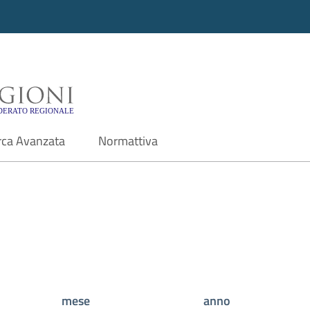
i - Motore di ricerca f
rca Avanzata
Normattiva
mese
anno