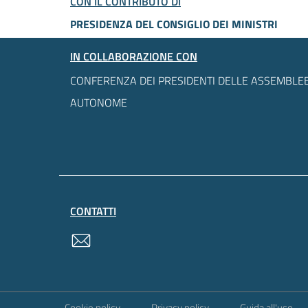
CON IL CONTRIBUTO DI
PRESIDENZA DEL CONSIGLIO DEI MINISTRI
IN COLLABORAZIONE CON
CONFERENZA DEI PRESIDENTI DELLE ASSEMBLEE
AUTONOME
CONTATTI
contatti
Sezione Link Utili
Cookie policy
Privacy policy
Guida all'uso