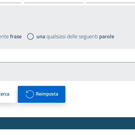
ente
frase
una
qualsiasi delle seguenti
parole
Cerca
Reimposta