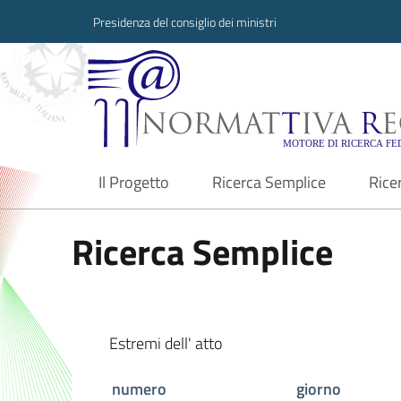
Presidenza del consiglio dei ministri
Normattiva Region
Il Progetto
Ricerca Semplice
Rice
current
Ricerca Semplice
Estremi dell' atto
numero
giorno