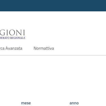
i - Motore di ricerca f
rca Avanzata
Normattiva
mese
anno