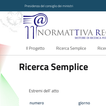
Presidenza del consiglio dei ministri
Normattiva Region
Il Progetto
Ricerca Semplice
Rice
current
Ricerca Semplice
Estremi dell' atto
numero
giorno