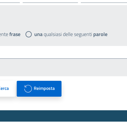
ente
frase
una
qualsiasi delle seguenti
parole
Cerca
Reimposta