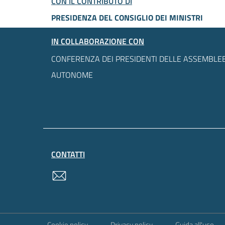
CON IL CONTRIBUTO DI
PRESIDENZA DEL CONSIGLIO DEI MINISTRI
IN COLLABORAZIONE CON
CONFERENZA DEI PRESIDENTI DELLE ASSEMBLEE
AUTONOME
CONTATTI
contatti
Sezione Link Utili
Cookie policy
Privacy policy
Guida all'uso