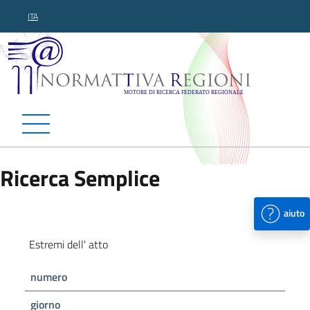
ITA
Normattiva Regioni - Motor
Ricerca Semplice
aiuto
Estremi dell' atto
numero
giorno