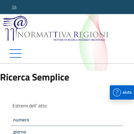
ITA
Normattiva Regioni - Motor
Ricerca Semplice
aiuto
Estremi dell' atto
numero
giorno