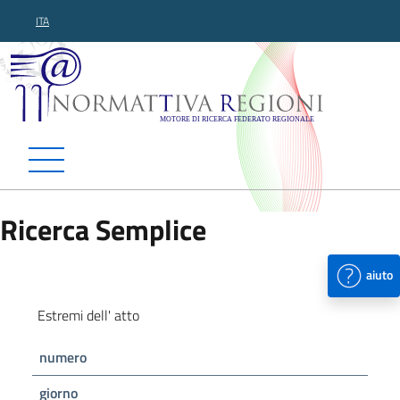
ITA
Normattiva Regioni - Motor
Ricerca Semplice
aiuto
Estremi dell' atto
numero
giorno