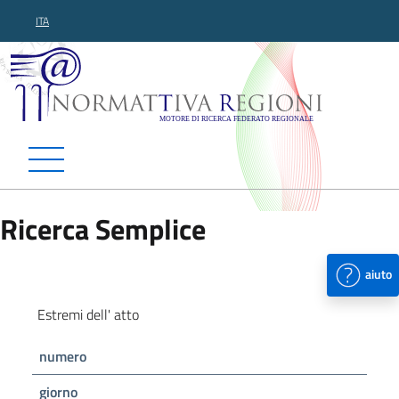
ITA
Normattiva Regioni - Motor
Ricerca Semplice
aiuto
Estremi dell' atto
numero
giorno