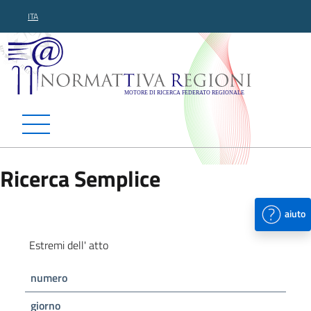
ITA
Normattiva Regioni - Motor
Ricerca Semplice
aiuto
Estremi dell' atto
numero
giorno