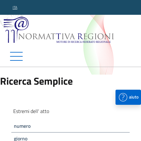
ITA
Normattiva Regioni - Motor
Ricerca Semplice
aiuto
Estremi dell' atto
numero
giorno