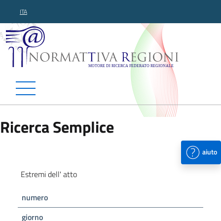
ITA
Normattiva Regioni - Motor
Ricerca Semplice
aiuto
Estremi dell' atto
numero
giorno