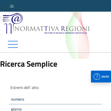
ITA
Normattiva Regioni - Motor
Ricerca Semplice
aiuto
Estremi dell' atto
numero
giorno