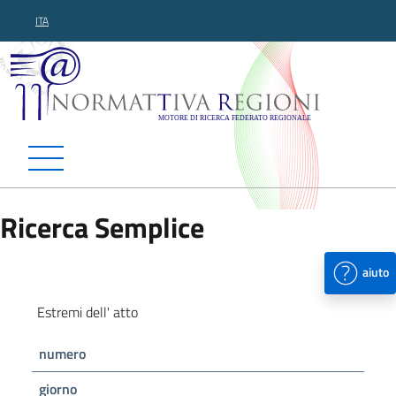
ITA
Normattiva Regioni - Motor
Ricerca Semplice
aiuto
Estremi dell' atto
numero
giorno