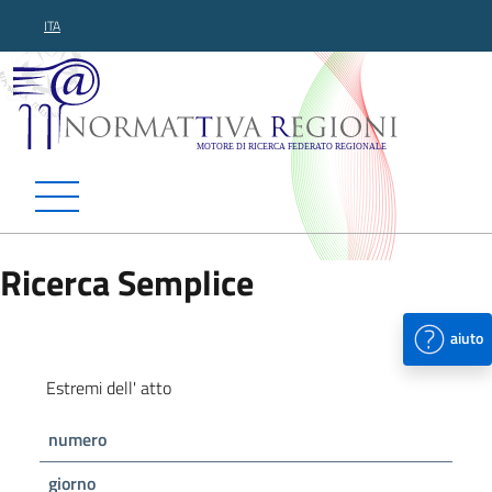
ITA
Normattiva Regioni - Motor
Ricerca Semplice
aiuto
Estremi dell' atto
numero
giorno