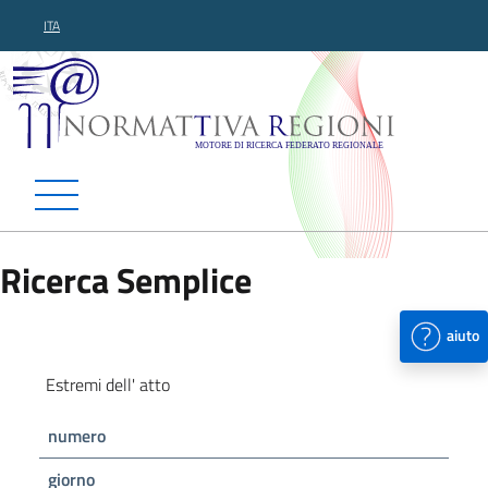
ITA
Normattiva Regioni - Motor
Ricerca Semplice
aiuto
Estremi dell' atto
numero
giorno