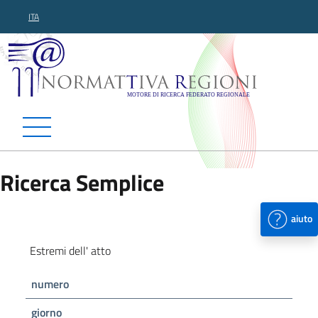
ITA
Normattiva Regioni - Motor
Ricerca Semplice
aiuto
Estremi dell' atto
numero
giorno