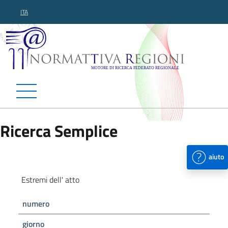
ITA
Normattiva Regioni - Motor
Ricerca Semplice
aiuto
Estremi dell' atto
numero
giorno