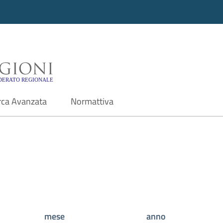
i - Motore di ricerca f
rca Avanzata
Normattiva
mese
anno