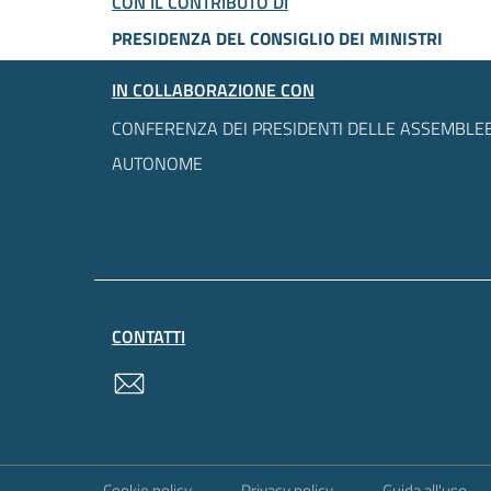
CON IL CONTRIBUTO DI
PRESIDENZA DEL CONSIGLIO DEI MINISTRI
IN COLLABORAZIONE CON
CONFERENZA DEI PRESIDENTI DELLE ASSEMBLEE
AUTONOME
CONTATTI
contatti
Sezione Link Utili
Cookie policy
Privacy policy
Guida all'uso