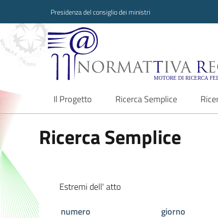
Presidenza del consiglio dei ministri
Normattiva Region
Il Progetto
Ricerca Semplice
Rice
current
Ricerca Semplice
Estremi dell' atto
numero
giorno