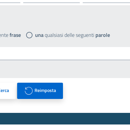
ente
frase
una
qualsiasi delle seguenti
parole
Cerca
Reimposta