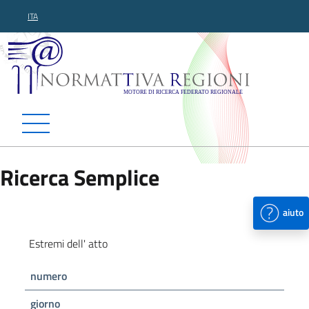
ITA
Normattiva Regioni - Motor
Ricerca Semplice
aiuto
Estremi dell' atto
numero
giorno