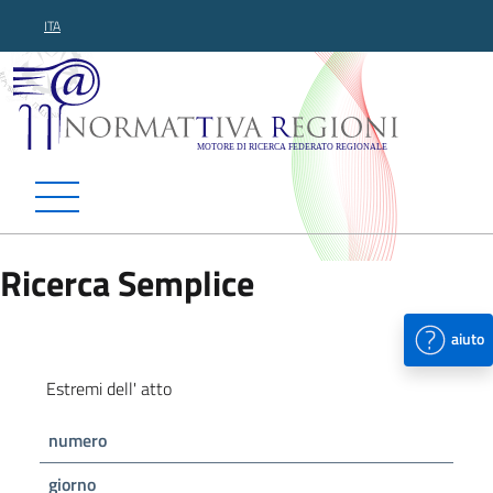
ITA
Normattiva Regioni - Motor
Ricerca Semplice
aiuto
Estremi dell' atto
numero
giorno