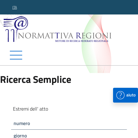
ITA
Normattiva Regioni - Motor
Ricerca Semplice
aiuto
Estremi dell' atto
numero
giorno