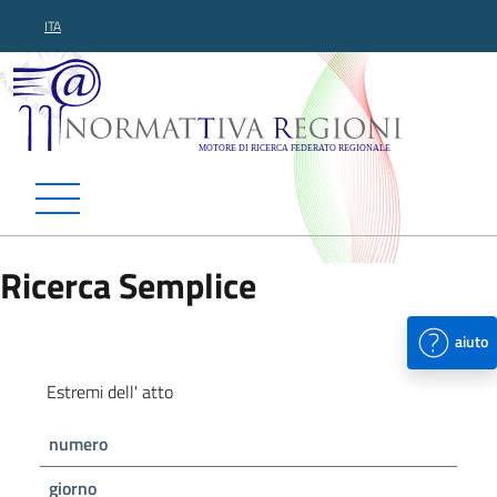
ITA
Normattiva Regioni - Motor
Ricerca Semplice
aiuto
Estremi dell' atto
numero
giorno