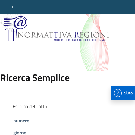
ITA
Normattiva Regioni - Motor
Ricerca Semplice
aiuto
Estremi dell' atto
numero
giorno