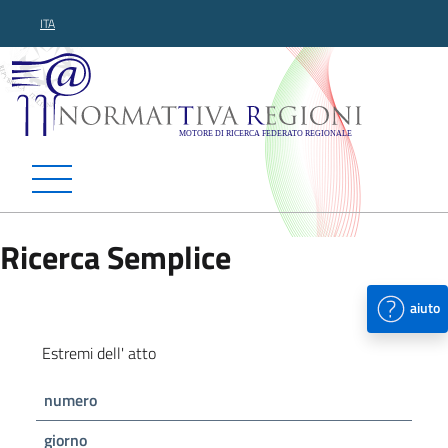
ITA
Normattiva Regioni - Motor
Ricerca Semplice
aiuto
Estremi dell' atto
numero
giorno