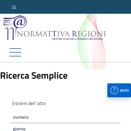
ITA
Normattiva Regioni - Motor
Ricerca Semplice
aiuto
Estremi dell' atto
numero
giorno