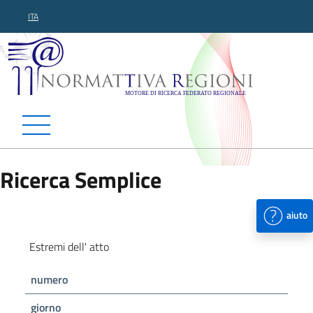
ITA
Normattiva Regioni - Motor
Ricerca Semplice
aiuto
Estremi dell' atto
numero
giorno