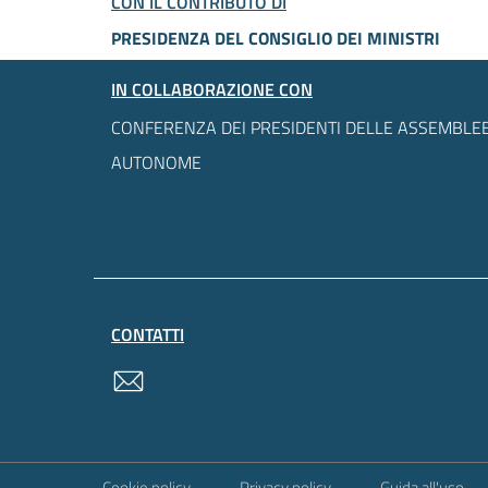
CON IL CONTRIBUTO DI
PRESIDENZA DEL CONSIGLIO DEI MINISTRI
IN COLLABORAZIONE CON
CONFERENZA DEI PRESIDENTI DELLE ASSEMBLEE
AUTONOME
CONTATTI
contatti
Sezione Link Utili
Cookie policy
Privacy policy
Guida all'uso