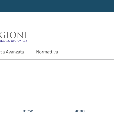
i - Motore di ricerca f
rca Avanzata
Normattiva
mese
anno