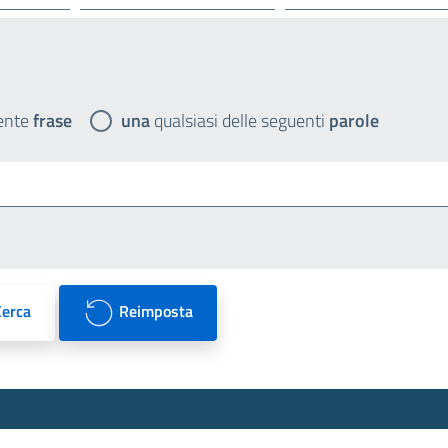
ente
frase
una
qualsiasi delle seguenti
parole
Cerca
Reimposta