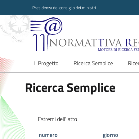
Presidenza del consiglio dei ministri
Normattiva Region
Il Progetto
Ricerca Semplice
Rice
current
Ricerca Semplice
Estremi dell' atto
numero
giorno