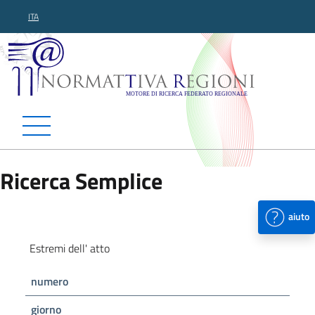
ITA
Normattiva Regioni - Motor
Ricerca Semplice
aiuto
Estremi dell' atto
numero
giorno