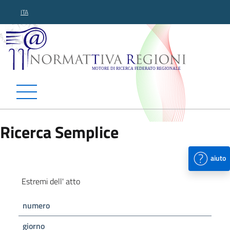
ITA
Normattiva Regioni - Motor
Ricerca Semplice
aiuto
Estremi dell' atto
numero
giorno