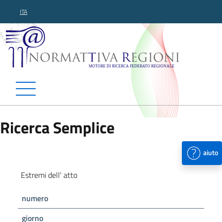
ITA
Normattiva Regioni - Motor
Ricerca Semplice
aiuto
Estremi dell' atto
numero
giorno