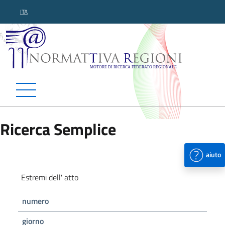
ITA
Normattiva Regioni - Motor
Ricerca Semplice
aiuto
Estremi dell' atto
numero
giorno