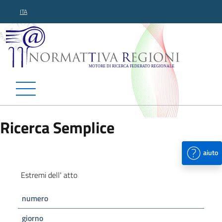
ITA
Normattiva Regioni - Motor
Ricerca Semplice
aiuto
Estremi dell' atto
numero
giorno