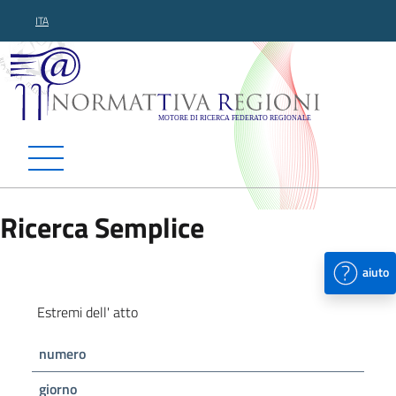
ITA
Normattiva Regioni - Motor
Ricerca Semplice
aiuto
Estremi dell' atto
numero
giorno