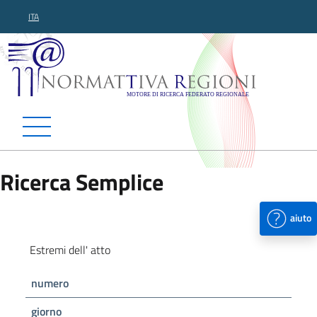
ITA
Normattiva Regioni - Motor
Ricerca Semplice
aiuto
Estremi dell' atto
numero
giorno