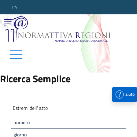
ITA
Normattiva Regioni - Motor
Ricerca Semplice
aiuto
Estremi dell' atto
numero
giorno