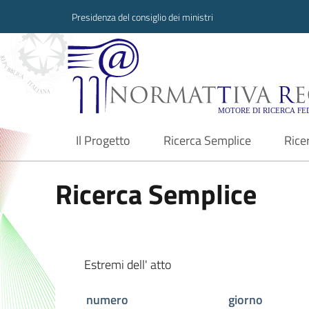
Presidenza del consiglio dei ministri
Normattiva Region
Il Progetto
Ricerca Semplice
Rice
current
Ricerca Semplice
Estremi dell' atto
numero
giorno