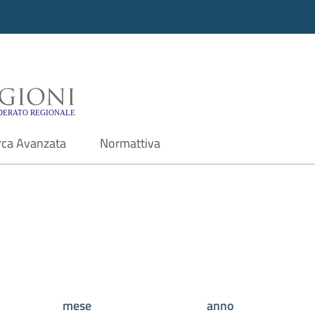
i - Motore di ricerca f
rca Avanzata
Normattiva
mese
anno