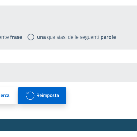
ente
frase
una
qualsiasi delle seguenti
parole
Cerca
Reimposta