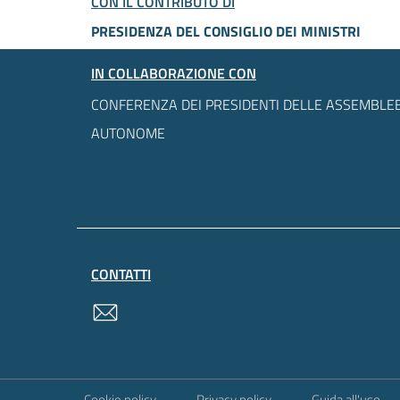
CON IL CONTRIBUTO DI
PRESIDENZA DEL CONSIGLIO DEI MINISTRI
IN COLLABORAZIONE CON
CONFERENZA DEI PRESIDENTI DELLE ASSEMBLEE
AUTONOME
CONTATTI
contatti
Sezione Link Utili
Cookie policy
Privacy policy
Guida all'uso