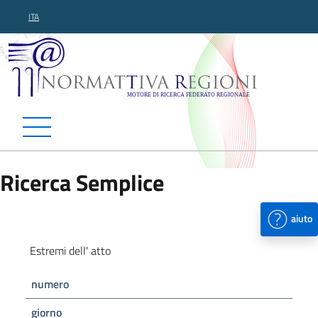
ITA
Normattiva Regioni - Motor
Ricerca Semplice
aiuto
Estremi dell' atto
numero
giorno