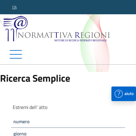
ITA
Normattiva Regioni - Motor
Ricerca Semplice
aiuto
Estremi dell' atto
numero
giorno