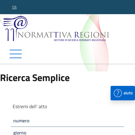
ITA
Normattiva Regioni - Motor
Ricerca Semplice
aiuto
Estremi dell' atto
numero
giorno