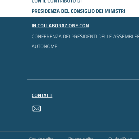
CON IL CONTRIBUTO DI
PRESIDENZA DEL CONSIGLIO DEI MINISTRI
IN COLLABORAZIONE CON
CONFERENZA DEI PRESIDENTI DELLE ASSEMBLEE
AUTONOME
CONTATTI
contatti
Sezione Link Utili
Cookie policy
Privacy policy
Guida all'uso