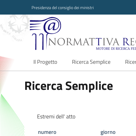
Presidenza del consiglio dei ministri
Normattiva Region
Il Progetto
Ricerca Semplice
Rice
current
Ricerca Semplice
Estremi dell' atto
numero
giorno