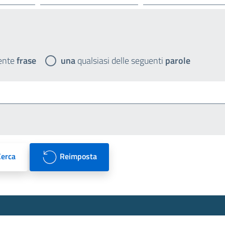
ente
frase
una
qualsiasi delle seguenti
parole
Cerca
Reimposta