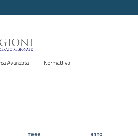
i - Motore di ricerca f
rca Avanzata
Normattiva
mese
anno