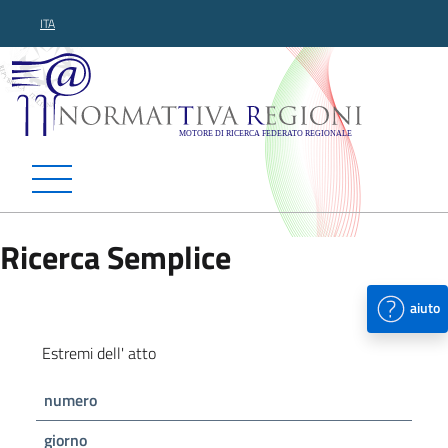
ITA
Normattiva Regioni - Motor
Ricerca Semplice
aiuto
Estremi dell' atto
numero
giorno