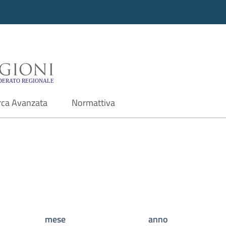
i - Motore di ricerca f
rca Avanzata
Normattiva
mese
anno