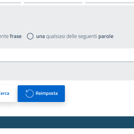
ente
frase
una
qualsiasi delle seguenti
parole
Cerca
Reimposta