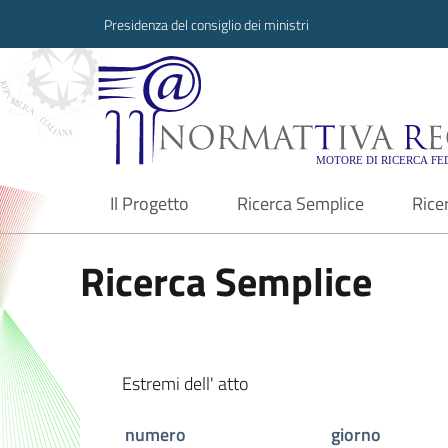
Presidenza del consiglio dei ministri
Normattiva Region
Il Progetto
Ricerca Semplice
Rice
current
Ricerca Semplice
Estremi dell' atto
numero
giorno