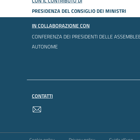
CON IL CONTRIBUTO DI
PRESIDENZA DEL CONSIGLIO DEI MINISTRI
IN COLLABORAZIONE CON
CONFERENZA DEI PRESIDENTI DELLE ASSEMBLEE
AUTONOME
CONTATTI
contatti
Sezione Link Utili
Cookie policy
Privacy policy
Guida all'uso