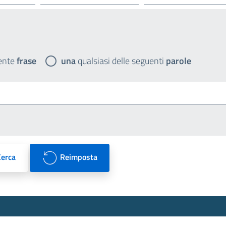
ente
frase
una
qualsiasi delle seguenti
parole
Cerca
Reimposta