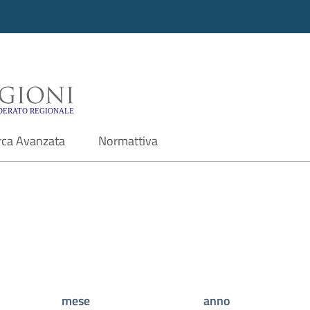
i - Motore di ricerca f
rca Avanzata
Normattiva
mese
anno