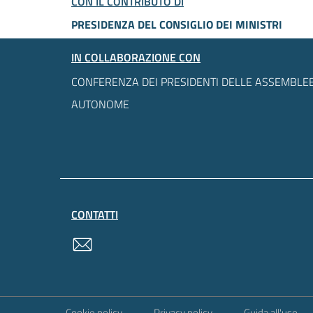
CON IL CONTRIBUTO DI
PRESIDENZA DEL CONSIGLIO DEI MINISTRI
IN COLLABORAZIONE CON
CONFERENZA DEI PRESIDENTI DELLE ASSEMBLEE
AUTONOME
CONTATTI
contatti
Sezione Link Utili
Cookie policy
Privacy policy
Guida all'uso