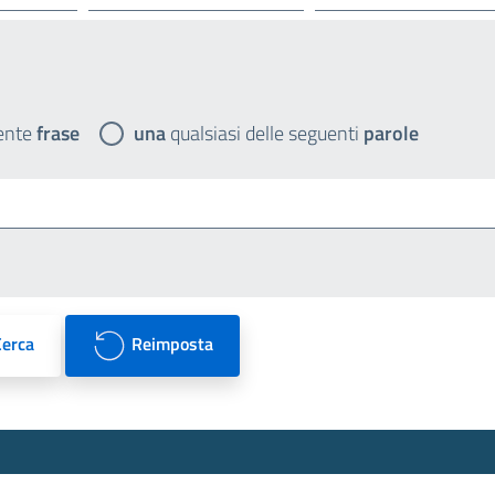
ente
frase
una
qualsiasi delle seguenti
parole
Cerca
Reimposta