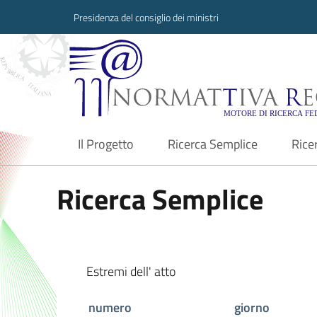
Presidenza del consiglio dei ministri
Normattiva Region
Il Progetto
Ricerca Semplice
Rice
current
Ricerca Semplice
Estremi dell' atto
numero
giorno