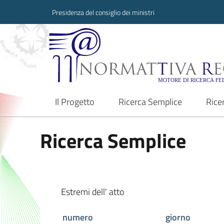
Presidenza del consiglio dei ministri
Normattiva Region
Il Progetto
Ricerca Semplice
Rice
current
Ricerca Semplice
Estremi dell' atto
numero
giorno