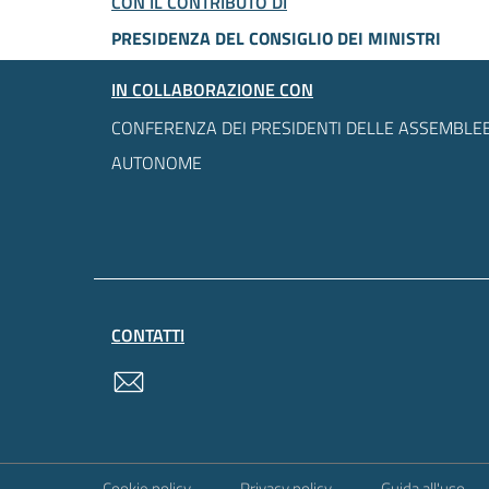
CON IL CONTRIBUTO DI
PRESIDENZA DEL CONSIGLIO DEI MINISTRI
IN COLLABORAZIONE CON
CONFERENZA DEI PRESIDENTI DELLE ASSEMBLEE
AUTONOME
CONTATTI
contatti
Sezione Link Utili
Cookie policy
Privacy policy
Guida all'uso