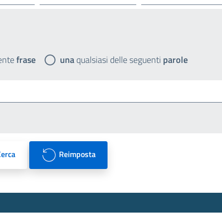
ente
frase
una
qualsiasi delle seguenti
parole
Cerca
Reimposta