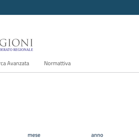
i - Motore di ricerca f
rca Avanzata
Normattiva
mese
anno