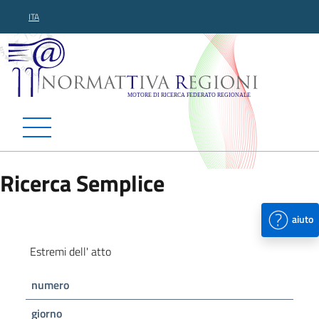
ITA
Normattiva Regioni - Motor
Ricerca Semplice
aiuto
Estremi dell' atto
numero
giorno