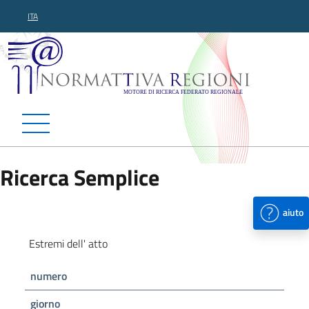
ITA
Normattiva Regioni - Motor
Ricerca Semplice
aiuto
Estremi dell' atto
numero
giorno